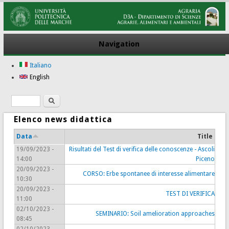
Navigation
Italiano
English
Search
Search form
Elenco news didattica
Data
Title
19/09/2023 -
Risultati del Test di verifica delle conoscenze - Ascoli
14:00
Piceno
20/09/2023 -
CORSO: Erbe spontanee di interesse alimentare
10:30
20/09/2023 -
TEST DI VERIFICA
11:00
02/10/2023 -
SEMINARIO: Soil amelioration approaches
08:45