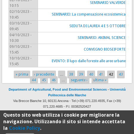
02/10/2023 -
SEMINARIO VALVERDE
10:15
02/10/2023 -
SEMINARIO: La compensazione ecosistemica
10:45
03/10/2023 -
SEDUTA DI LAUREA 4 E 5 OTTOBRE
09:45
04/10/2023 -
SEMINARIO: ANIMAL SCIENCE
10:30
09/10/2023 -
CONVEGNO BIOSEIFORTE
15:45
10/10/2023 -
EVENTO: Il lupo dalle foreste alle aree urbane
15:45
« prima
‹ precedente
…
38
39
40
41
42
43
Pages
44
45
46
…
seguente ›
ultima »
Department of Agricultural, Food and Environmental Sciences
-
Università
Politecnica delle Marche
Via Brecce Bianche 10, 60131 Ancona - Tel (+39) 071.220.4935, Fax (+39)
071.220.4685 - P.I. 00382520427
Design and development by
CSI
with
Drupal
Questo sito web utilizza i cookie per migliorare la
navigazione. Utilizzando il sito si intende accettata
la
Cookie Policy
.
100%