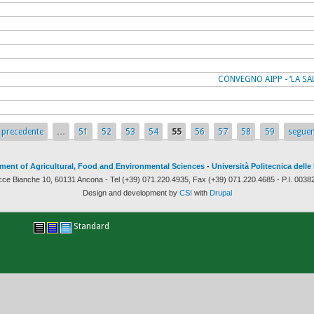
CONVEGNO AIPP - ‘LA SA
‹ precedente
…
51
52
53
54
55
56
57
58
59
seguen
ment of Agricultural, Food and Environmental Sciences
-
Università Politecnica delle
cce Bianche 10, 60131 Ancona - Tel (+39) 071.220.4935, Fax (+39) 071.220.4685 - P.I. 003
Design and development by
CSI
with
Drupal
Standard