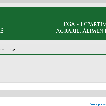
ioni
Login
Visita press