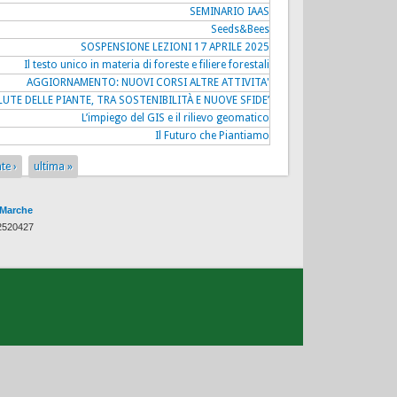
SEMINARIO IAAS
Seeds&Bees
SOSPENSIONE LEZIONI 17 APRILE 2025
Il testo unico in materia di foreste e filiere forestali
AGGIORNAMENTO: NUOVI CORSI ALTRE ATTIVITA'
LUTE DELLE PIANTE, TRA SOSTENIBILITÀ E NUOVE SFIDE’
L’impiego del GIS e il rilievo geomatico
Il Futuro che Piantiamo
te ›
ultima »
 Marche
82520427