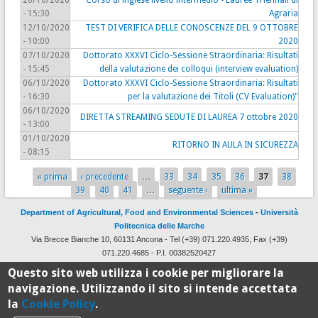
26/10/2020
Corso di inglese livello intermedio - Lauree Triennali di
- 15:30
Agraria
12/10/2020
TEST DI VERIFICA DELLE CONOSCENZE DEL 9 OTTOBRE
- 10:00
2020
07/10/2020
Dottorato XXXVI Ciclo-Sessione Straordinaria: Risultati
- 15:45
della valutazione dei colloqui (interview evaluation)
06/10/2020
Dottorato XXXVI Ciclo-Sessione Straordinaria: Risultati
- 16:30
per la valutazione dei Titoli (CV Evaluation)"
06/10/2020
DIRETTA STREAMING SEDUTE DI LAUREA 7 ottobre 2020
- 13:00
01/10/2020
RITORNO IN AULA IN SICUREZZA
- 08:15
« prima
‹ precedente
…
33
34
35
36
37
38
Pages
39
40
41
…
seguente ›
ultima »
Department of Agricultural, Food and Environmental Sciences
-
Università
Politecnica delle Marche
Via Brecce Bianche 10, 60131 Ancona - Tel (+39) 071.220.4935, Fax (+39)
071.220.4685 - P.I. 00382520427
Design and development by
CSI
with
Drupal
Questo sito web utilizza i cookie per migliorare la
navigazione. Utilizzando il sito si intende accettata
la
Cookie Policy
.
100%