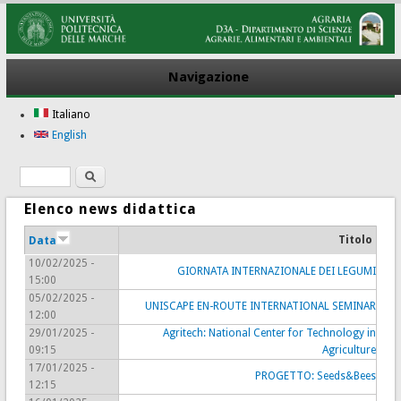
Navigazione
Italiano
English
Ricerca
Form di ricerca
Elenco news didattica
Titolo
Data
10/02/2025 -
GIORNATA INTERNAZIONALE DEI LEGUMI
15:00
05/02/2025 -
UNISCAPE EN-ROUTE INTERNATIONAL SEMINAR
12:00
29/01/2025 -
Agritech: National Center for Technology in
09:15
Agriculture
17/01/2025 -
PROGETTO: Seeds&Bees
12:15