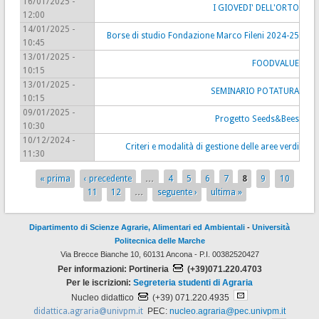
16/01/2025 -
I GIOVEDI' DELL'ORTO
12:00
14/01/2025 -
Borse di studio Fondazione Marco Fileni 2024-25
10:45
13/01/2025 -
FOODVALUE
10:15
13/01/2025 -
SEMINARIO POTATURA
10:15
09/01/2025 -
Progetto Seeds&Bees
10:30
10/12/2024 -
Criteri e modalità di gestione delle aree verdi
11:30
« prima
‹ precedente
…
4
5
6
7
8
9
10
Pagine
11
12
…
seguente ›
ultima »
Dipartimento di Scienze Agrarie, Alimentari ed Ambientali
-
Università
Politecnica delle Marche
Via Brecce Bianche 10, 60131 Ancona - P.I. 00382520427
Per informazioni: Portineria
(+39)071.220.4703
Per le iscrizioni:
Segreteria studenti di Agraria
Nucleo didattico
(+39) 071.220.4935
didattica.agraria@univpm.it
PEC:
nucleo.agraria@pec.univpm.it