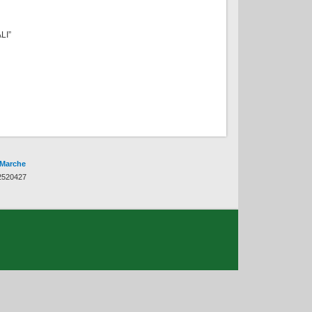
LI”
 Marche
82520427