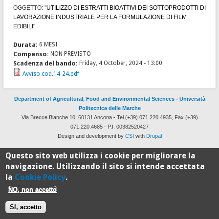
OGGETTO: "
UTILIZZO DI ESTRATTI BIOATTIVI DEI SOTTOPRODOTTI DI
LAVORAZIONE INDUSTRIALE PER LA FORMULAZIONE DI FILM
EDIBILI
"
Durata:
6 MESI
Compenso:
NON PREVISTO
Scadenza del bando:
Friday, 4 October, 2024 - 13:00
Avviso cod.14-24.pdf
Department of Agricultural, Food and Environmental Sciences
-
Università
Politecnica delle Marche
Via Brecce Bianche 10, 60131 Ancona - Tel (+39) 071.220.4935, Fax (+39)
071.220.4685 - P.I. 00382520427
Design and development by
CSI
with
Drupal
Questo sito web utilizza i cookie per migliorare la
100%
navigazione. Utilizzando il sito si intende accettata
la
Cookie Policy
.
Standard
NO, non accetto
SI, accetto