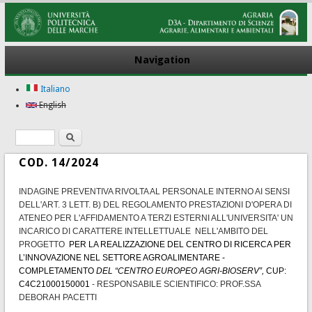
Navigation
Italiano
English
Search
Search form
COD. 14/2024
INDAGINE PREVENTIVA RIVOLTA AL PERSONALE INTERNO AI SENSI
DELL'ART. 3 LETT. B) DEL REGOLAMENTO PRESTAZIONI D'OPERA DI
ATENEO PER L'AFFIDAMENTO A TERZI ESTERNI ALL'UNIVERSITA' UN
INCARICO DI CARATTERE INTELLETTUALE NELL'AMBITO DEL
PROGETTO
PER LA REALIZZAZIONE DEL CENTRO DI RICERCA PER
L’INNOVAZIONE NEL SETTORE AGROALIMENTARE -
COMPLETAMENTO
DEL “CENTRO EUROPEO AGRI-BIOSERV”,
CUP:
C4C21000150001
- RESPONSABILE SCIENTIFICO: PROF.SSA
DEBORAH PACETTI