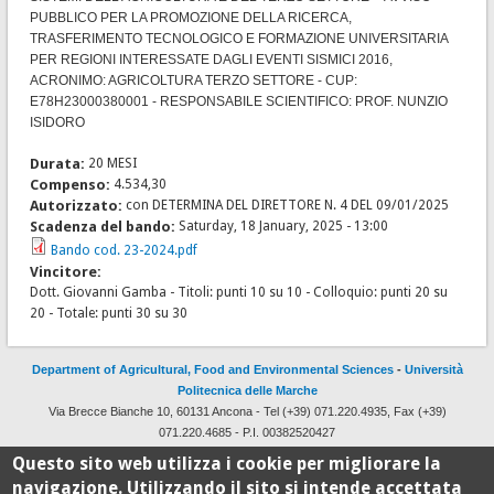
PUBBLICO PER LA PROMOZIONE DELLA RICERCA,
TRASFERIMENTO TECNOLOGICO E FORMAZIONE UNIVERSITARIA
PER REGIONI INTERESSATE DAGLI EVENTI SISMICI 2016,
ACRONIMO: AGRICOLTURA TERZO SETTORE - CUP:
E78H23000380001 - RESPONSABILE SCIENTIFICO: PROF. NUNZIO
ISIDORO
Durata:
20 MESI
Compenso:
4.534,30
Autorizzato:
con DETERMINA DEL DIRETTORE N. 4 DEL 09/01/2025
Scadenza del bando:
Saturday, 18 January, 2025 - 13:00
Bando cod. 23-2024.pdf
Vincitore:
Dott. Giovanni Gamba - Titoli: punti 10 su 10 - Colloquio: punti 20 su
20 - Totale: punti 30 su 30
Department of Agricultural, Food and Environmental Sciences
-
Università
Politecnica delle Marche
Via Brecce Bianche 10, 60131 Ancona - Tel (+39) 071.220.4935, Fax (+39)
071.220.4685 - P.I. 00382520427
Design and development by
CSI
with
Drupal
Questo sito web utilizza i cookie per migliorare la
navigazione. Utilizzando il sito si intende accettata