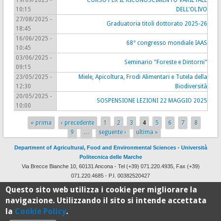
19/09/2025 -
CORSO PER IL RICONOSCIMENTO VARIETALE
10:15
DELL'OLIVO
27/08/2025 -
Graduatoria titoli dottorato 2025-26
18:45
16/06/2025 -
68° congresso mondiale IAAS
10:45
03/06/2025 -
Seminario "Foreste e Dintorni"
09:15
23/05/2025 -
Miele, Apicoltura, Frodi Alimentari e Tutela della
12:30
Biodiversità
20/05/2025 -
SOSPENSIONE LEZIONI 22 MAGGIO 2025
10:00
« prima
‹ precedente
1
2
3
4
5
6
7
8
Pages
9
…
seguente ›
ultima »
Department of Agricultural, Food and Environmental Sciences
-
Università
Politecnica delle Marche
Via Brecce Bianche 10, 60131 Ancona - Tel (+39) 071.220.4935, Fax (+39)
071.220.4685 - P.I. 00382520427
Design and development by
CSI
with
Drupal
Questo sito web utilizza i cookie per migliorare la
navigazione. Utilizzando il sito si intende accettata
la
Cookie Policy
.
100%