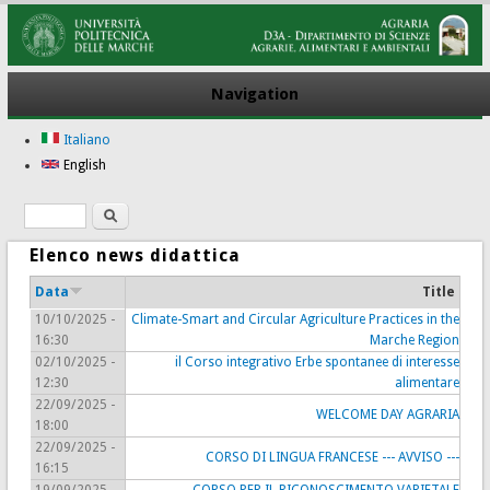
Navigation
Italiano
English
Search
Search form
Elenco news didattica
Data
Title
10/10/2025 -
Climate-Smart and Circular Agriculture Practices in the
16:30
Marche Region
02/10/2025 -
il Corso integrativo Erbe spontanee di interesse
12:30
alimentare
22/09/2025 -
WELCOME DAY AGRARIA
18:00
22/09/2025 -
CORSO DI LINGUA FRANCESE --- AVVISO ---
16:15