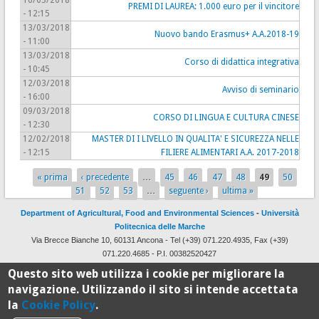
16/03/2018
PREMI DI LAUREA: 1.000 euro per il vincitore
- 12:15
13/03/2018
Nuovo bando Erasmus+ A.A.2018-19
- 11:00
13/03/2018
Corso di didattica integrativa
- 10:45
12/03/2018
Avviso di seminario
- 16:00
09/03/2018
CORSO DI LINGUA E CULTURA CINESE
- 12:30
12/02/2018
MASTER DI I LIVELLO IN QUALITA' E SICUREZZA NELLE
- 12:15
FILIERE ALIMENTARI A.A. 2017-2018
« prima
‹ precedente
…
45
46
47
48
49
50
Pages
51
52
53
…
seguente ›
ultima »
Department of Agricultural, Food and Environmental Sciences
-
Università
Politecnica delle Marche
Via Brecce Bianche 10, 60131 Ancona - Tel (+39) 071.220.4935, Fax (+39)
071.220.4685 - P.I. 00382520427
Design and development by
CSI
with
Drupal
Questo sito web utilizza i cookie per migliorare la
navigazione. Utilizzando il sito si intende accettata
la
Cookie Policy
.
100%