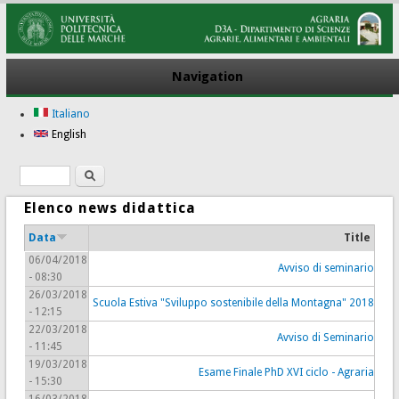
Navigation
Italiano
English
Search
Search form
Elenco news didattica
Data
Title
06/04/2018
Avviso di seminario
- 08:30
26/03/2018
Scuola Estiva "Sviluppo sostenibile della Montagna" 2018
- 12:15
22/03/2018
Avviso di Seminario
- 11:45
19/03/2018
Esame Finale PhD XVI ciclo - Agraria
- 15:30