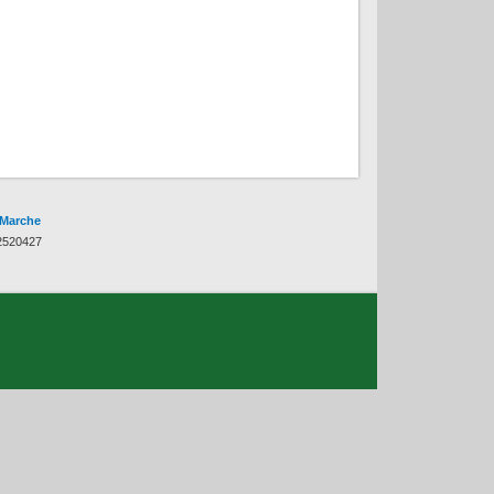
 Marche
82520427