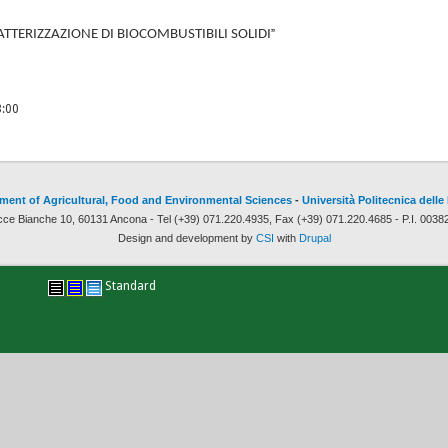
ATTERIZZAZIONE DI BIOCOMBUSTIBILI SOLIDI
”
3:00
ment of Agricultural, Food and Environmental Sciences
-
Università Politecnica delle
cce Bianche 10, 60131 Ancona - Tel (+39) 071.220.4935, Fax (+39) 071.220.4685 - P.I. 003
Design and development by
CSI
with
Drupal
Standard