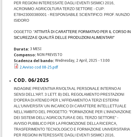
PER REGIONI INTERESSATE DAGLI EVENTI SISMICI 2016,
ACRONIMO: AGRICOLTURA TERZO SETTORE - CUP:
E78H23000380001 - RESPONSABILE SCIENTIFICO: PROF. NUNZIO
ISIDORO
OGGETTO: "
ATTIVITÀ DI CARATTERE FORMATIVO PER IL CORSO IN
SICUREZZA E QUALITÀ DELLE PRODUZIONI ALIMENTARI"
Durata:
3 MESI
Compenso:
NON PREVISTO
Scadenza del bando:
Wednesday, 2 April, 2025 - 13:00
2.Avviso cod 08-25.pdf
COD. 06/2025
INDAGINE PREVENTIVA RIVOLTA AL PERSONALE INTERNO AI
SENSI DELL'ART. 3 LETT. B) DEL REGOLAMENTO PRESTAZIONI
D'OPERA DI ATENEO PER L'AFFIDAMENTO A TERZI ESTERNI
ALL'UNIVERSITA' UN INCARICO DI CARATTERE INTELLETTUALE
NELL'AMBITO DEL PROGETTO: "FORMAZIONE PER L’INNOVAZIONE
DEI SISTEMI DELL’AGRICOLTURA E DEL TERZO SETTORE” -
AVVISO PUBBLICO PER LA PROMOZIONE DELLA RICERCA,
TRASFERIMENTO TECNOLOGICO E FORMAZIONE UNIVERSITARIA
PER REGIONI INTERESSATE DAGLI EVENTI SISMICI 2016,