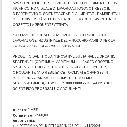
AVVISO PUBBLICO DI SELEZIONE PER IL CONFERIMENTO DI UN
INCARICO INDIVIDUALE DI LAVORO AUTONOMO PRESSO IL
DIPARTIMENTO DI SCIENZE AGRARIE, ALIMENTARI, E AMBIENTALI
DELL’UNIVERSITÀ POLITECNICA DELLE MARCHE, AVENTE PER
OGGETTO LA SEGUENTE ATTIVITA’:
“
UTILIZZO DI ESTRATTI BIOATTIVI DEI SOTTOPRODOTTI DI
LAVORAZIONE INDUSTRIALE DEL FINOCCHIO MARINO PER LA
FORMULAZIONE DI CAPSULE AROMATICHE
".
PROGETTO
DAL TITOLO: "INNOVATIVE SUSTAINABLE ORGANIC
SEA FENNEL (CRITHMUM MARITIMUM L.) ‐ BASED CROPPING
SYSTEMS TO BOOST AGROBIODIVERSITY, PROFITABILITY,
CIRCULARITY, AND RESILIENCE TO CLIMATE CHANGES IN
MEDITERRANEAN SMALL FARMS” (ACRNONIMO
SEAFENNEL4MED), CUP: I53C21000330005 - RESPONSABILE
SCIENTIFICO PROF.SSA LUCIA AQUILANTI
Durata:
5 MESI
Compenso:
7.560,00
Autorizzato:
con DETERMINA DEL DIRETTORE N. 108 DEL 11/11/2024