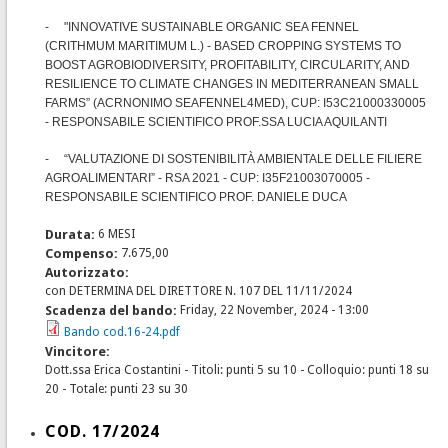
- "INNOVATIVE SUSTAINABLE ORGANIC SEA FENNEL
(CRITHMUM MARITIMUM L.) ‐ BASED CROPPING SYSTEMS TO
BOOST AGROBIODIVERSITY, PROFITABILITY, CIRCULARITY, AND
RESILIENCE TO CLIMATE CHANGES IN MEDITERRANEAN SMALL
FARMS” (ACRNONIMO SEAFENNEL4MED), CUP: I53C21000330005
- RESPONSABILE SCIENTIFICO PROF.SSA LUCIA AQUILANTI
- “VALUTAZIONE DI SOSTENIBILITÀ AMBIENTALE DELLE FILIERE
AGROALIMENTARI” - RSA 2021 - CUP: I35F21003070005 -
RESPONSABILE SCIENTIFICO PROF. DANIELE DUCA
Durata:
6 MESI
Compenso:
7.675,00
Autorizzato:
con DETERMINA DEL DIRETTORE N. 107 DEL 11/11/2024
Scadenza del bando:
Friday, 22 November, 2024 - 13:00
Bando cod.16-24.pdf
Vincitore:
Dott.ssa Erica Costantini - Titoli: punti 5 su 10 - Colloquio: punti 18 su
20 - Totale: punti 23 su 30
COD. 17/2024