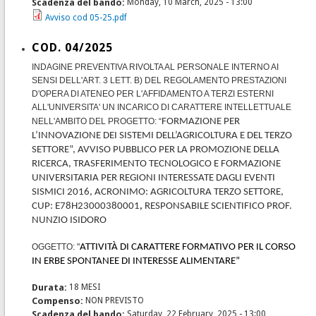
Scadenza del bando:
Monday, 10 March, 2025 - 13:00
Avviso cod 05-25.pdf
COD. 04/2025
INDAGINE PREVENTIVA RIVOLTA AL PERSONALE INTERNO AI
SENSI DELL'ART. 3 LETT. B) DEL REGOLAMENTO PRESTAZIONI
D'OPERA DI ATENEO PER L'AFFIDAMENTO A TERZI ESTERNI
ALL'UNIVERSITA' UN INCARICO DI CARATTERE INTELLETTUALE
NELL'AMBITO DEL PROGETTO: “
FORMAZIONE PER
L’INNOVAZIONE DEI SISTEMI DELL’AGRICOLTURA E DEL TERZO
SETTORE”, AVVISO PUBBLICO PER LA PROMOZIONE DELLA
RICERCA, TRASFERIMENTO TECNOLOGICO E FORMAZIONE
UNIVERSITARIA PER REGIONI INTERESSATE DAGLI EVENTI
SISMICI 2016, ACRONIMO: AGRICOLTURA TERZO SETTORE,
CUP: E78H23000380001
,
RESPONSABILE SCIENTIFICO PROF.
NUNZIO ISIDORO
OGGETTO: "
ATTIVITÀ DI CARATTERE FORMATIVO PER IL CORSO
IN ERBE SPONTANEE DI INTERESSE ALIMENTARE”
Durata:
18 MESI
Compenso:
NON PREVISTO
Scadenza del bando:
Saturday, 22 February, 2025 - 13:00