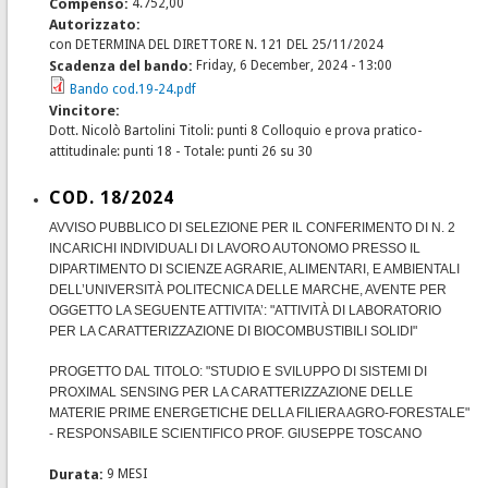
Compenso:
4.752,00
Autorizzato:
con DETERMINA DEL DIRETTORE N. 121 DEL 25/11/2024
Scadenza del bando:
Friday, 6 December, 2024 - 13:00
Bando cod.19-24.pdf
Vincitore:
Dott. Nicolò Bartolini Titoli: punti 8 Colloquio e prova pratico-
attitudinale: punti 18 - Totale: punti 26 su 30
COD. 18/2024
AVVISO PUBBLICO DI SELEZIONE PER IL CONFERIMENTO DI N. 2
INCARICHI INDIVIDUALI DI LAVORO AUTONOMO PRESSO IL
DIPARTIMENTO DI SCIENZE AGRARIE, ALIMENTARI, E AMBIENTALI
DELL’UNIVERSITÀ POLITECNICA DELLE MARCHE, AVENTE PER
OGGETTO LA SEGUENTE ATTIVITA’: "ATTIVITÀ DI LABORATORIO
PER LA CARATTERIZZAZIONE DI BIOCOMBUSTIBILI SOLIDI"
PROGETTO DAL TITOLO: "STUDIO E SVILUPPO DI SISTEMI DI
PROXIMAL SENSING PER LA CARATTERIZZAZIONE DELLE
MATERIE PRIME ENERGETICHE DELLA FILIERA AGRO-FORESTALE"
- RESPONSABILE SCIENTIFICO PROF. GIUSEPPE TOSCANO
Durata:
9 MESI