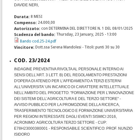
DAVIDE NERI,
Durata:
8 MESI
Compenso:
24.000,00
Autorizzato:
con DETERMINA DEL DIRETTORE N. 1 DEL 08/01/2025
Scadenza del bando:
Thursday, 23 January, 2025 - 13:00
Bando cod.25-24.pdf
Vincitore:
Dott.ssa Serena Mandolesi - Titoli: punti 30 su 30
COD. 23/2024
INDAGINE PREVENTIVA RIVOLTA AL PERSONALE INTERNO AI
SENSI DELL'ART. 3 LETT. B) DEL REGOLAMENTO PRESTAZIONI
D'OPERA DI ATENEO PER L'AFFIDAMENTO A TERZI ESTERNI
ALL'UNIVERSITA' UN INCARICO DI CARATTERE INTELLETTUALE
NELL'AMBITO DEL PROGETTO: "FORMAZIONE PER L’INNOVAZIONE
DEI SISTEMI DELL’AGRICOLTURA E DEL TERZO SETTORE” -
AVVISO PUBBLICO PER LA PROMOZIONE DELLA RICERCA,
TRASFERIMENTO TECNOLOGICO E FORMAZIONE UNIVERSITARIA
PER REGIONI INTERESSATE DAGLI EVENTI SISMICI 2016,
ACRONIMO: AGRICOLTURA TERZO SETTORE - CUP:
E78H23000380001 - RESPONSABILE SCIENTIFICO: PROF. NUNZIO
ISIDORO