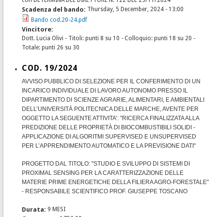
con DETERMINA DEL DIRETTORE N. 122 DEL 25/11/2024
Scadenza del bando:
Thursday, 5 December, 2024 - 13:00
Bando cod.20-24.pdf
Vincitore:
Dott. Lucia Olivi - Titoli: punti 8 su 10 - Colloquio: punti 18 su 20 -
Totale: punti 26 su 30
COD. 19/2024
AVVISO PUBBLICO DI SELEZIONE PER IL CONFERIMENTO DI UN
INCARICO INDIVIDUALE DI LAVORO AUTONOMO PRESSO IL
DIPARTIMENTO DI SCIENZE AGRARIE, ALIMENTARI, E AMBIENTALI
DELL’UNIVERSITÀ POLITECNICA DELLE MARCHE, AVENTE PER
OGGETTO LA SEGUENTE ATTIVITA’: "RICERCA FINALIZZATA ALLA
PREDIZIONE DELLE PROPRIETÀ DI BIOCOMBUSTIBILI SOLIDI -
APPLICAZIONE DI ALGORITMI SUPERVISED E UNSUPERVISED
PER L’APPRENDIMENTO AUTOMATICO E LA PREVISIONE DATI"
PROGETTO DAL TITOLO: "STUDIO E SVILUPPO DI SISTEMI DI
PROXIMAL SENSING PER LA CARATTERIZZAZIONE DELLE
MATERIE PRIME ENERGETICHE DELLA FILIERA AGRO-FORESTALE"
- RESPONSABILE SCIENTIFICO PROF. GIUSEPPE TOSCANO
Durata:
9 MESI