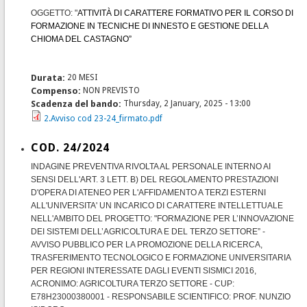
OGGETTO: "
ATTIVITÀ DI CARATTERE FORMATIVO PER IL CORSO DI
FORMAZIONE IN TECNICHE DI INNESTO E GESTIONE DELLA
CHIOMA DEL CASTAGNO”
Durata:
20 MESI
Compenso:
NON PREVISTO
Scadenza del bando:
Thursday, 2 January, 2025 - 13:00
2.Avviso cod 23-24_firmato.pdf
COD. 24/2024
INDAGINE PREVENTIVA RIVOLTA AL PERSONALE INTERNO AI
SENSI DELL'ART. 3 LETT. B) DEL REGOLAMENTO PRESTAZIONI
D'OPERA DI ATENEO PER L'AFFIDAMENTO A TERZI ESTERNI
ALL'UNIVERSITA' UN INCARICO DI CARATTERE INTELLETTUALE
NELL'AMBITO DEL PROGETTO: "FORMAZIONE PER L’INNOVAZIONE
DEI SISTEMI DELL’AGRICOLTURA E DEL TERZO SETTORE” -
AVVISO PUBBLICO PER LA PROMOZIONE DELLA RICERCA,
TRASFERIMENTO TECNOLOGICO E FORMAZIONE UNIVERSITARIA
PER REGIONI INTERESSATE DAGLI EVENTI SISMICI 2016,
ACRONIMO: AGRICOLTURA TERZO SETTORE - CUP:
E78H23000380001 - RESPONSABILE SCIENTIFICO: PROF. NUNZIO