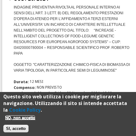
INDAGINE PREVENTIVA RIVOLTA AL PERSONALE INTERNO AI
SENSI DELL'ART. 3 LETT. B) DEL REGOLAMENTO PRESTAZIONI
D'OPERA DI ATENEO PER L'AFFIDAMENTO A TERZI ESTERNI
ALL'UNIVERSITA' UN INCARICO DI CARATTERE INTELLETTUALE
NELL'AMBITO DEL PROGETTO DAL TITOLO: “INCREASE -
INTELLIGENT COLLECTIONS OF FOOD-LEGUME GENETIC
RESOURCES FOR EUROPEAN AGROFOOD SYSTEMS” – CUP:
I34I20000780004 – RESPONSABILE SCIENTIFICO PROF. ROBERTO
PAPA
OGGETTO: "CARATTERIZZAZIONE CHIMICO-FISICA DI BIOMASSA DI
VARIA TIPOLOGIA, IN PARTICOLARE SEMI DI LEGUMINOSE
”
Durata:
12 MESI
Compenso:
NON PREVISTO
Scadenza del bando:
Friday, 22 November, 2024 - 13:00
Questo sito web utilizza i cookie per migliorare la
Avv.conf_.inc_. cod.20-24.pdf
navigazione. Utilizzando il sito si intende accettata
la
Cookie Policy
.
« prima
‹ precedente
1
2
3
4
5
6
7
8
9
Pages
NO, non accetto
…
seguente ›
ultima »
Department of Agricultural, Food and Environmental Sciences
-
Università
SI, accetto
Politecnica delle Marche