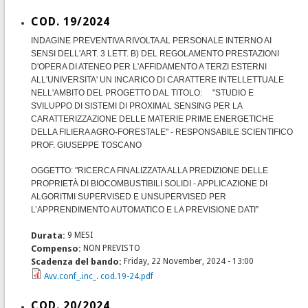
COD. 19/2024
INDAGINE PREVENTIVA RIVOLTA AL PERSONALE INTERNO AI
SENSI DELL'ART. 3 LETT. B) DEL REGOLAMENTO PRESTAZIONI
D'OPERA DI ATENEO PER L'AFFIDAMENTO A TERZI ESTERNI
ALL'UNIVERSITA' UN INCARICO DI CARATTERE INTELLETTUALE
NELL'AMBITO DEL PROGETTO DAL TITOLO: "STUDIO E
SVILUPPO DI SISTEMI DI PROXIMAL SENSING PER LA
CARATTERIZZAZIONE DELLE MATERIE PRIME ENERGETICHE
DELLA FILIERA AGRO-FORESTALE" - RESPONSABILE SCIENTIFICO
PROF. GIUSEPPE TOSCANO
OGGETTO: "RICERCA FINALIZZATA ALLA PREDIZIONE DELLE
PROPRIETÀ DI BIOCOMBUSTIBILI SOLIDI - APPLICAZIONE DI
ALGORITMI SUPERVISED E UNSUPERVISED PER
L’APPRENDIMENTO AUTOMATICO E LA PREVISIONE DATI
”
Durata:
9 MESI
Compenso:
NON PREVISTO
Scadenza del bando:
Friday, 22 November, 2024 - 13:00
Avv.conf_.inc_. cod.19-24.pdf
COD. 20/2024