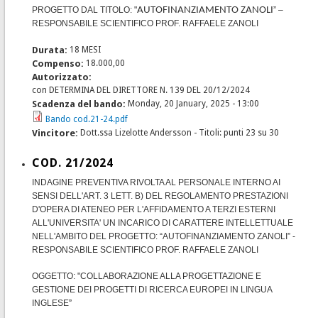
PROGETTO DAL TITOLO: "
AUTOFINANZIAMENTO ZANOLI
” –
RESPONSABILE SCIENTIFICO PROF. RAFFAELE ZANOLI
Durata:
18 MESI
Compenso:
18.000,00
Autorizzato:
con DETERMINA DEL DIRETTORE N. 139 DEL 20/12/2024
Scadenza del bando:
Monday, 20 January, 2025 - 13:00
Bando cod.21-24.pdf
Vincitore:
Dott.ssa Lizelotte Andersson - Titoli: punti 23 su 30
COD. 21/2024
INDAGINE PREVENTIVA RIVOLTA AL PERSONALE INTERNO AI
SENSI DELL'ART. 3 LETT. B) DEL REGOLAMENTO PRESTAZIONI
D'OPERA DI ATENEO PER L'AFFIDAMENTO A TERZI ESTERNI
ALL'UNIVERSITA' UN INCARICO DI CARATTERE INTELLETTUALE
NELL'AMBITO DEL PROGETTO: “AUTOFINANZIAMENTO ZANOLI” -
RESPONSABILE SCIENTIFICO PROF. RAFFAELE ZANOLI
OGGETTO: "COLLABORAZIONE ALLA PROGETTAZIONE E
GESTIONE DEI PROGETTI DI RICERCA EUROPEI IN LINGUA
INGLESE
”