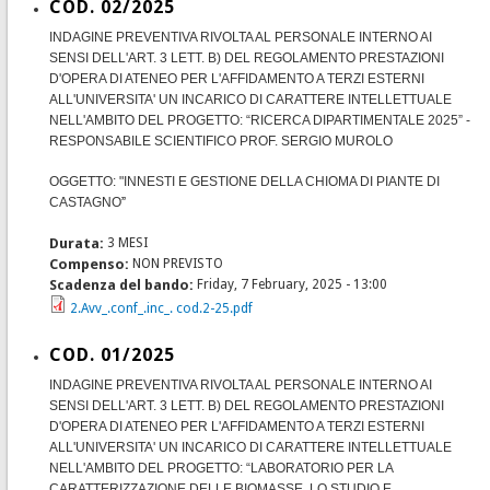
COD. 02/2025
INDAGINE PREVENTIVA RIVOLTA AL PERSONALE INTERNO AI
SENSI DELL'ART. 3 LETT. B) DEL REGOLAMENTO PRESTAZIONI
D'OPERA DI ATENEO PER L'AFFIDAMENTO A TERZI ESTERNI
ALL'UNIVERSITA' UN INCARICO DI CARATTERE INTELLETTUALE
NELL'AMBITO DEL PROGETTO: “RICERCA DIPARTIMENTALE 2025” -
RESPONSABILE SCIENTIFICO PROF. SERGIO MUROLO
OGGETTO: "INNESTI E GESTIONE DELLA CHIOMA DI PIANTE DI
CASTAGNO
”
Durata:
3 MESI
Compenso:
NON PREVISTO
Scadenza del bando:
Friday, 7 February, 2025 - 13:00
2.Avv_.conf_.inc_. cod.2-25.pdf
COD. 01/2025
INDAGINE PREVENTIVA RIVOLTA AL PERSONALE INTERNO AI
SENSI DELL'ART. 3 LETT. B) DEL REGOLAMENTO PRESTAZIONI
D'OPERA DI ATENEO PER L'AFFIDAMENTO A TERZI ESTERNI
ALL'UNIVERSITA' UN INCARICO DI CARATTERE INTELLETTUALE
NELL'AMBITO DEL PROGETTO: “LABORATORIO PER LA
CARATTERIZZAZIONE DELLE BIOMASSE, LO STUDIO E