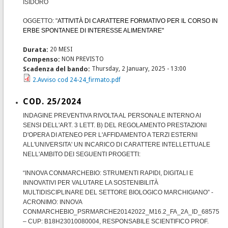
ISIDORO
OGGETTO: "
ATTIVITÀ DI CARATTERE FORMATIVO PER IL CORSO IN
ERBE SPONTANEE DI INTERESSE ALIMENTARE"
Durata:
20 MESI
Compenso:
NON PREVISTO
Scadenza del bando:
Thursday, 2 January, 2025 - 13:00
2.Avviso cod 24-24_firmato.pdf
COD. 25/2024
INDAGINE PREVENTIVA RIVOLTA AL PERSONALE INTERNO AI
SENSI DELL'ART. 3 LETT. B) DEL REGOLAMENTO PRESTAZIONI
D'OPERA DI ATENEO PER L'AFFIDAMENTO A TERZI ESTERNI
ALL'UNIVERSITA' UN INCARICO DI CARATTERE INTELLETTUALE
NELL'AMBITO DEI SEGUENTI PROGETTI:
“INNOVA CONMARCHEBIO: STRUMENTI RAPIDI, DIGITALI E
INNOVATIVI PER VALUTARE LA SOSTENIBILITÀ
MULTIDISCIPLINARE DEL SETTORE BIOLOGICO MARCHIGIANO” -
ACRONIMO: INNOVA
CONMARCHEBIO_PSRMARCHE20142022_M16.2_FA_2A_ID_68575
– CUP: B18H23010080004, RESPONSABILE SCIENTIFICO PROF.