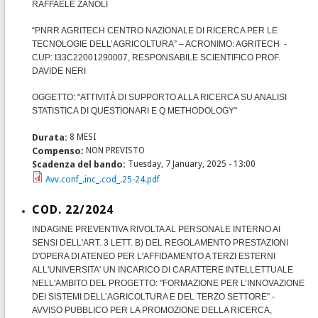
RAFFAELE ZANOLI
“PNRR AGRITECH CENTRO NAZIONALE DI RICERCA PER LE
TECNOLOGIE DELL’AGRICOLTURA” – ACRONIMO: AGRITECH -
CUP: I33C22001290007, RESPONSABILE SCIENTIFICO PROF.
DAVIDE NERI
OGGETTO: "ATTIVITÀ DI SUPPORTO ALLA RICERCA SU ANALISI
STATISTICA DI QUESTIONARI E Q METHODOLOGY"
Durata:
8 MESI
Compenso:
NON PREVISTO
Scadenza del bando:
Tuesday, 7 January, 2025 - 13:00
Avv.conf_.inc_.cod_.25-24.pdf
COD. 22/2024
INDAGINE PREVENTIVA RIVOLTA AL PERSONALE INTERNO AI
SENSI DELL'ART. 3 LETT. B) DEL REGOLAMENTO PRESTAZIONI
D'OPERA DI ATENEO PER L'AFFIDAMENTO A TERZI ESTERNI
ALL'UNIVERSITA' UN INCARICO DI CARATTERE INTELLETTUALE
NELL'AMBITO DEL PROGETTO: "FORMAZIONE PER L’INNOVAZIONE
DEI SISTEMI DELL’AGRICOLTURA E DEL TERZO SETTORE” -
AVVISO PUBBLICO PER LA PROMOZIONE DELLA RICERCA,