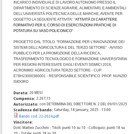
INCARICO INDIVIDUALE DI LAVORO AUTONOMO PRESSO IL
DIPARTIMENTO DI SCIENZE AGRARIE, ALIMENTARI, E AMBIENTALI
DELL’UNIVERSITÀ POLITECNICA DELLE MARCHE, AVENTE PER
OGGETTO LA SEGUENTE ATTIVITA’: "
ATTIVITÀ DI CARATTERE
FORMATIVO PER IL CORSO DI ESERCITAZIONI PRATICHE DI
POTATURA SU VASO POLICONICO
"
PROGETTO DAL TITOLO: "FORMAZIONE PER L’INNOVAZIONE DEI
SISTEMI DELL’AGRICOLTURA E DEL TERZO SETTORE” - AVVISO
PUBBLICO PER LA PROMOZIONE DELLA RICERCA,
TRASFERIMENTO TECNOLOGICO E FORMAZIONE UNIVERSITARIA
PER REGIONI INTERESSATE DAGLI EVENTI SISMICI 2016,
ACRONIMO: AGRICOLTURA TERZO SETTORE - CUP:
E78H23000380001 - RESPONSABILE SCIENTIFICO: PROF. NUNZIO
ISIDORO
Durata:
20 MESI
Compenso:
2.267,15
Autorizzato:
con DETERMINA DEL DIRETTORE N. 2 DEL 09/01/2025
Scadenza del bando:
Saturday, 18 January, 2025 - 13:00
Bando cod. 22-2024.pdf
Vincitore:
Dott. Matteo Zucchini - Titoli: punti 10 su 10 - Colloquio: punti 18 su
20 - Totale: punti 28 su 30