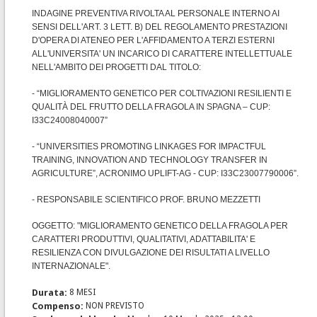
INDAGINE PREVENTIVA RIVOLTA AL PERSONALE INTERNO AI
SENSI DELL'ART. 3 LETT. B) DEL REGOLAMENTO PRESTAZIONI
D'OPERA DI ATENEO PER L'AFFIDAMENTO A TERZI ESTERNI
ALL'UNIVERSITA' UN INCARICO DI CARATTERE INTELLETTUALE
NELL'AMBITO DEI PROGETTI DAL TITOLO:
- “MIGLIORAMENTO GENETICO PER COLTIVAZIONI RESILIENTI E
QUALITÀ DEL FRUTTO DELLA FRAGOLA IN SPAGNA – CUP:
I33C24008040007”
- “UNIVERSITIES PROMOTING LINKAGES FOR IMPACTFUL
TRAINING, INNOVATION AND TECHNOLOGY TRANSFER IN
AGRICULTURE”, ACRONIMO UPLIFT-AG - CUP: I33C23007790006”.
- RESPONSABILE SCIENTIFICO PROF. BRUNO MEZZETTI
OGGETTO: "MIGLIORAMENTO GENETICO DELLA FRAGOLA PER
CARATTERI PRODUTTIVI, QUALITATIVI, ADATTABILITA' E
RESILIENZA CON DIVULGAZIONE DEI RISULTATI A LIVELLO
INTERNAZIONALE".
Durata:
8 MESI
Compenso:
NON PREVISTO