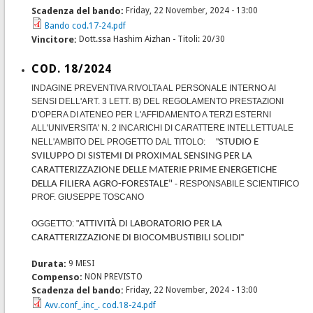
Scadenza del bando:
Friday, 22 November, 2024 - 13:00
Bando cod.17-24.pdf
Vincitore:
Dott.ssa Hashim Aizhan - Titoli: 20/30
COD. 18/2024
INDAGINE PREVENTIVA RIVOLTA AL PERSONALE INTERNO AI
SENSI DELL'ART. 3 LETT. B) DEL REGOLAMENTO PRESTAZIONI
D'OPERA DI ATENEO PER L'AFFIDAMENTO A TERZI ESTERNI
ALL'UNIVERSITA' N. 2 INCARICHI DI CARATTERE INTELLETTUALE
NELL'AMBITO DEL PROGETTO DAL TITOLO: "
STUDIO E
SVILUPPO DI SISTEMI DI PROXIMAL SENSING PER LA
CARATTERIZZAZIONE DELLE MATERIE PRIME ENERGETICHE
DELLA FILIERA AGRO-FORESTALE"
- RESPONSABILE SCIENTIFICO
PROF. GIUSEPPE TOSCANO
OGGETTO: "
ATTIVITÀ DI LABORATORIO PER LA
CARATTERIZZAZIONE DI BIOCOMBUSTIBILI SOLIDI
”
Durata:
9 MESI
Compenso:
NON PREVISTO
Scadenza del bando:
Friday, 22 November, 2024 - 13:00
Avv.conf_.inc_. cod.18-24.pdf