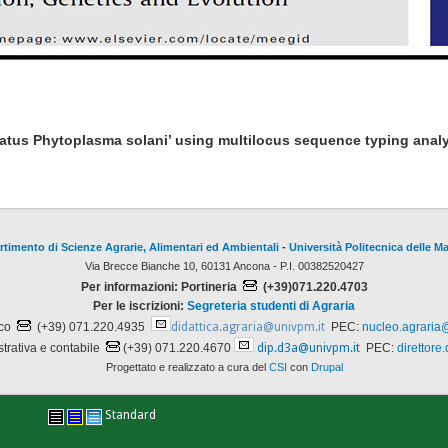
datus Phytoplasma solani’ using multilocus sequence typing analy
rtimento di Scienze Agrarie, Alimentari ed Ambientali
-
Università Politecnica delle M
Via Brecce Bianche 10, 60131 Ancona - P.I. 00382520427
Per informazioni: Portineria
(+39)071.220.4703
Per le iscrizioni:
Segreteria studenti di Agraria
ico
(+39) 071.220.4935
didattica.agraria@univpm.it
PEC:
nucleo.agraria
trativa e contabile
(+39) 071.220.4670
dip.d3a@univpm.it
PEC:
direttore
Progettato e realizzato a cura del
CSI
con
Drupal
Standard