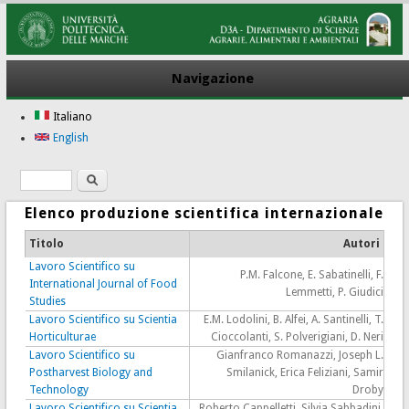
Navigazione
Italiano
English
Ricerca
Form di ricerca
Elenco produzione scientifica internazionale
Titolo
Autori
Lavoro Scientifico su
P.M. Falcone, E. Sabatinelli, F.
International Journal of Food
Lemmetti, P. Giudici
Studies
Lavoro Scientifico su Scientia
E.M. Lodolini, B. Alfei, A. Santinelli, T.
Horticulturae
Cioccolanti, S. Polverigiani, D. Neri
Lavoro Scientifico su
Gianfranco Romanazzi, Joseph L.
Postharvest Biology and
Smilanick, Erica Feliziani, Samir
Technology
Droby
Lavoro Scientifico su Scientia
Roberto Cappelletti, Silvia Sabbadini,