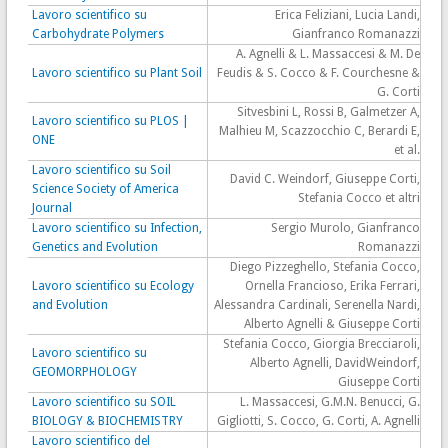
Lavoro scientifico su
Erica Feliziani, Lucia Landi,
Carbohydrate Polymers
Gianfranco Romanazzi
A. Agnelli & L. Massaccesi & M. De
Lavoro scientifico su Plant Soil
Feudis & S. Cocco & F. Courchesne &
G. Corti
Sitvesbini L, Rossi B, Galmetzer A,
Lavoro scientifico su PLOS |
Malhieu M, Scazzocchio C, Berardi E,
ONE
et al.
Lavoro scientifico su Soil
David C. Weindorf, Giuseppe Corti,
Science Society of America
Stefania Cocco et altri
Journal
Lavoro scientifico su Infection,
Sergio Murolo, Gianfranco
Genetics and Evolution
Romanazzi
Diego Pizzeghello, Stefania Cocco,
Lavoro scientifico su Ecology
Ornella Francioso, Erika Ferrari,
and Evolution
Alessandra Cardinali, Serenella Nardi,
Alberto Agnelli & Giuseppe Corti
Stefania Cocco, Giorgia Brecciaroli,
Lavoro scientifico su
Alberto Agnelli, DavidWeindorf,
GEOMORPHOLOGY
Giuseppe Corti
Lavoro scientifico su SOIL
L. Massaccesi, G.M.N. Benucci, G.
BIOLOGY & BIOCHEMISTRY
Gigliotti, S. Cocco, G. Corti, A. Agnelli
Lavoro scientifico del