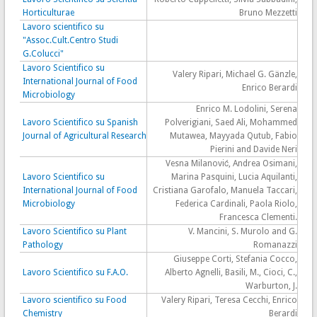
Horticulturae
Bruno Mezzetti
Lavoro scientifico su
"Assoc.Cult.Centro Studi
G.Colucci"
Lavoro Scientifico su
Valery Ripari, Michael G. Gänzle,
International Journal of Food
Enrico Berardi
Microbiology
Enrico M. Lodolini, Serena
Lavoro Scientifico su Spanish
Polverigiani, Saed Ali, Mohammed
Journal of Agricultural Research
Mutawea, Mayyada Qutub, Fabio
Pierini and Davide Neri
Vesna Milanović, Andrea Osimani,
Lavoro Scientifico su
Marina Pasquini, Lucia Aquilanti,
International Journal of Food
Cristiana Garofalo, Manuela Taccari,
Microbiology
Federica Cardinali, Paola Riolo,
Francesca Clementi.
Lavoro Scientifico su Plant
V. Mancini, S. Murolo and G.
Pathology
Romanazzi
Giuseppe Corti, Stefania Cocco,
Lavoro Scientifico su F.A.O.
Alberto Agnelli, Basili, M., Cioci, C.,
Warburton, J.
Lavoro scientifico su Food
Valery Ripari, Teresa Cecchi, Enrico
Chemistry
Berardi