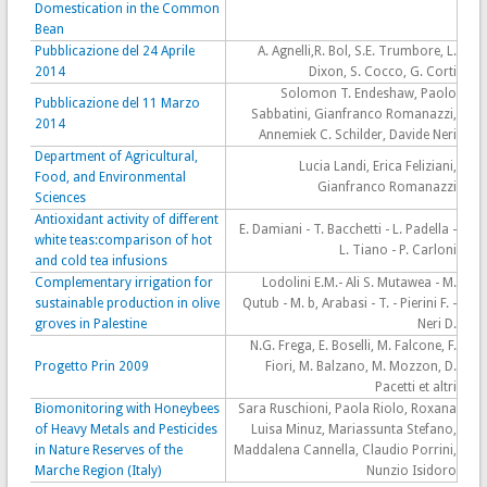
Domestication in the Common
Bean
Pubblicazione del 24 Aprile
A. Agnelli,R. Bol, S.E. Trumbore, L.
2014
Dixon, S. Cocco, G. Corti
Solomon T. Endeshaw, Paolo
Pubblicazione del 11 Marzo
Sabbatini, Gianfranco Romanazzi,
2014
Annemiek C. Schilder, Davide Neri
Department of Agricultural,
Lucia Landi, Erica Feliziani,
Food, and Environmental
Gianfranco Romanazzi
Sciences
Antioxidant activity of different
E. Damiani - T. Bacchetti - L. Padella -
white teas:comparison of hot
L. Tiano - P. Carloni
and cold tea infusions
Complementary irrigation for
Lodolini E.M.- Ali S. Mutawea - M.
sustainable production in olive
Qutub - M. b, Arabasi - T. - Pierini F. -
groves in Palestine
Neri D.
N.G. Frega, E. Boselli, M. Falcone, F.
Progetto Prin 2009
Fiori, M. Balzano, M. Mozzon, D.
Pacetti et altri
Biomonitoring with Honeybees
Sara Ruschioni, Paola Riolo, Roxana
of Heavy Metals and Pesticides
Luisa Minuz, Mariassunta Stefano,
in Nature Reserves of the
Maddalena Cannella, Claudio Porrini,
Marche Region (Italy)
Nunzio Isidoro