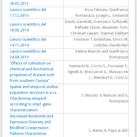
28.05.2015
Lavoro scientifico del
Erica Feliziani, Gianfranco
17.12.2013
Romanazzi, Joseph L. Smilanick
Danilo Gambelli, Francesco Solfanelli,
Lavoro scientifico del
Raffaele Zanoli, Alexander Zorn,
18.06.2014
Christian Lippert, Stephan Dabbert
Lavoro scientifico del
Solomon T. Endeshaw, Enrico M.
14.11.2014
Lodolini, Davide Neri
Lavoro scientifico del
Valeria Mancini and Gianfranco
24.08.2013
Romanazzi
"Effects of cultivation on
Hannachi N., Cocco S., Fornasier F.,
chemical and biochemical
Agnelli A., Brecciaroli G., Massaccesi
properties of dryland soils
L., Weindorf D., Corti G.
from southern Tunisia"
Spatial and temporal stolbur
population structure in a cv.
S. Murolo, V. Mancini and G.
Chardonnay vineyard
Romanazzi
according to vmp1 gene
characterization
Decreased Nucleotide and
Expression Diversity and
Modified Coexpression
L. Nanni, R. Papa et altri
Patterns Characterize