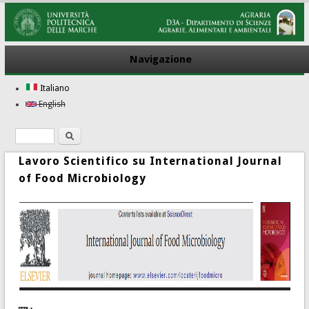
Navigazione
Italiano
English
Ricerca
Form di ricerca
Lavoro Scientifico su International Journal
of Food Microbiology