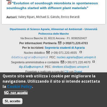
"Evolution of sourdough microbiota in spontaneous
sourdoughs started with different plant materials"
Autori:
Valery Ripari, Michael G. Gänzle, Enrico Berardi
Dipartimento di Scienze Agrarie, Alimentari ed Ambientali
-
Università
Politecnica delle Marche
Via Brecce Bianche 10, 60131 Ancona - P.I. 00382520427
Per informazioni: Portineria
(+39)071.220.4703
Per le iscrizioni:
Segreteria studenti di Agraria
Nucleo didattico
(+39) 071.220.4935
didattica.agraria@univpm.it
PEC:
nucleo.agraria@pec.univpm.it
Segreteria amministrativa e contabile
(+39) 071.220.4670
dip.d3a@univpm.it
PEC:
direttore.d3a@pec.univpm.it
Progettato e realizzato a cura del
CSI
con
Drupal
Questo sito web utilizza i cookie per migliorare la
navigazione. Utilizzando il sito si intende accettata
100%
la
Cookie Policy
.
NO, non accetto
Standard
SI, accetto