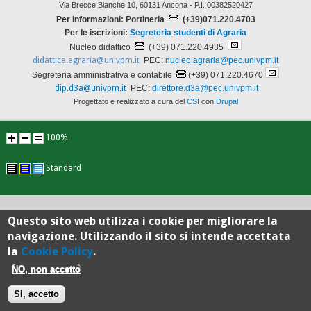
Via Brecce Bianche 10, 60131 Ancona - P.I. 00382520427
Per informazioni: Portineria
(+39)071.220.4703
Per le iscrizioni:
Segreteria studenti di Agraria
Nucleo didattico
(+39) 071.220.4935
didattica.agraria@univpm.it
PEC:
nucleo.agraria@pec.univpm.it
Segreteria amministrativa e contabile
(+39) 071.220.4670
dip.d3a@univpm.it
PEC:
direttore.d3a@pec.univpm.it
Progettato e realizzato a cura del
CSI
con
Drupal
100%
Standard
Questo sito web utilizza i cookie per migliorare la
navigazione. Utilizzando il sito si intende accettata
la
Cookie Policy
.
NO, non accetto
SI, accetto