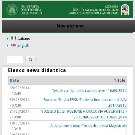
Navigazione
Italiano
English
Ricerca
Form di ricerca
Elenco news didattica
Data
Titolo
05/09/2014
Test di verifica delle conoscenze - 16.09.2014
- 12:45
30/08/2014
Borse di Studio ERSU Studenti Immatricolandi A.A.
- 07:30
2014/2015
31/07/2014
VIAGGIO DI ISTRUZIONE A CRACOVIA AUSCHWITZ -
- 13:00
BlRKENAU 28-31 OTTOBRE 2014
19/06/2014
Attivazione nuovo Corso di Laurea Magistrale
- 13:15