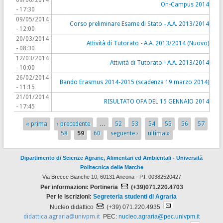
09/06/2014
On-Campus 2014
- 17:30
09/05/2014
Corso preliminare Esame di Stato - A.A. 2013/2014
- 12:00
20/03/2014
Attività di Tutorato - A.A. 2013/2014 (Nuovo)
- 08:30
12/03/2014
Attività di Tutorato - A.A. 2013/2014
- 10:00
26/02/2014
Bando Erasmus 2014-2015 (scadenza 19 marzo 2014)
- 11:15
21/01/2014
RISULTATO OFA DEL 15 GENNAIO 2014
- 17:45
« prima
‹ precedente
…
52
53
54
55
56
57
Pagine
58
59
60
seguente ›
ultima »
Dipartimento di Scienze Agrarie, Alimentari ed Ambientali
-
Università
Politecnica delle Marche
Via Brecce Bianche 10, 60131 Ancona - P.I. 00382520427
Per informazioni: Portineria
(+39)071.220.4703
Per le iscrizioni:
Segreteria studenti di Agraria
Nucleo didattico
(+39) 071.220.4935
didattica.agraria@univpm.it
PEC:
nucleo.agraria@pec.univpm.it