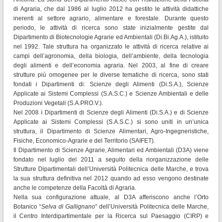
di Agraria, che dal 1986 al luglio 2012 ha gestito le attività didattiche
inerenti al settore agrario, alimentare e forestale. Durante questo
periodo, le attività di ricerca sono state inizialmente gestite dal
Dipartimento di Biotecnologie Agrarie ed Ambientali (Di.Bi.Ag.A.), istituito
nel 1992. Tale struttura ha organizzato le attività di ricerca relative ai
campi dell’agronomia, della biologia, dell’ambiente, della tecnologia
degli alimenti e dell’economia agraria. Nel 2003, al fine di creare
strutture più omogenee per le diverse tematiche di ricerca, sono stati
fondati i Dipartimenti di: Scienze degli Alimenti (Di.S.A.), Scienze
Applicate ai Sistemi Complessi (S.A.S.C.) e Scienze Ambientali e delle
Produzioni Vegetali (S.A.PRO.V.).
Nel 2008 i Dipartimenti di Scienze degli Alimenti (Di.S.A.) e di Scienze
Applicate ai Sistemi Complessi (S.A.S.C.) si sono uniti in un’unica
struttura, il Dipartimento di Scienze Alimentari, Agro-Ingegneristiche,
Fisiche, Economico-Agrarie e del Territorio (SAIFET).
Il Dipartimento di Scienze Agrarie, Alimentari ed Ambientali (D3A) viene
fondato nel luglio del 2011 a seguito della riorganizzazione delle
Strutture Dipartimentali dell’Università Politecnica delle Marche, e trova
la sua struttura definitiva nel 2012 quando ad esso vengono destinate
anche le competenze della Facoltà di Agraria.
Nella sua configurazione attuale, al D3A afferiscono anche l’Orto
Botanico “
Selva di Gallignano
” dell’Università Politecnica delle Marche,
il Centro Interdipartimentale per la Ricerca sul Paesaggio (CIRP) e