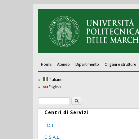
Home
Ateneo
Dipartimento
Organi e strutture
Italiano
English
Ricerca
Form di ricerca
Centri di Servizi
I.C.T.
C.S.A.L.