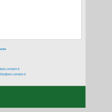
arche
@pec.univpm.it
.d3a@pec.univpm.it