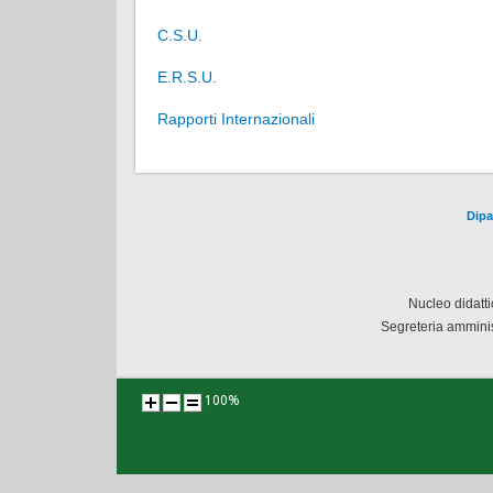
C.S.U.
E.R.S.U.
Rapporti Internazionali
Dipa
Nucleo didatt
Segreteria amminis
100%