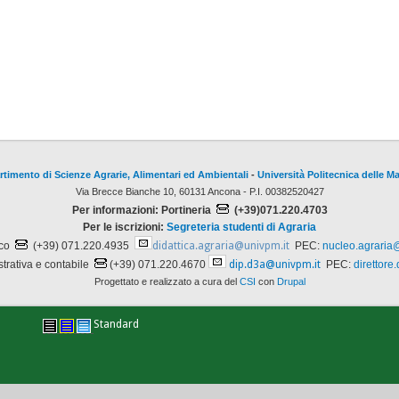
rtimento di Scienze Agrarie, Alimentari ed Ambientali
-
Università Politecnica delle M
Via Brecce Bianche 10, 60131 Ancona - P.I. 00382520427
Per informazioni: Portineria
(+39)071.220.4703
Per le iscrizioni:
Segreteria studenti di Agraria
ico
(+39) 071.220.4935
didattica.agraria@univpm.it
PEC:
nucleo.agraria
trativa e contabile
(+39) 071.220.4670
dip.d3a@univpm.it
PEC:
direttore
Progettato e realizzato a cura del
CSI
con
Drupal
Standard