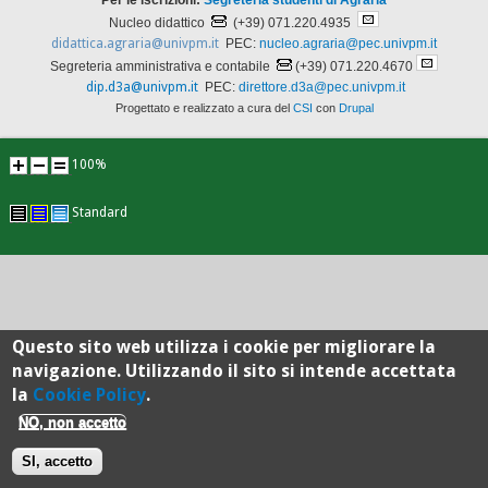
Per le iscrizioni:
Segreteria studenti di Agraria
Nucleo didattico
(+39) 071.220.4935
didattica.agraria@univpm.it
PEC:
nucleo.agraria@pec.univpm.it
Segreteria amministrativa e contabile
(+39) 071.220.4670
dip.d3a@univpm.it
PEC:
direttore.d3a@pec.univpm.it
Progettato e realizzato a cura del
CSI
con
Drupal
100%
Standard
Questo sito web utilizza i cookie per migliorare la
navigazione. Utilizzando il sito si intende accettata
la
Cookie Policy
.
NO, non accetto
SI, accetto