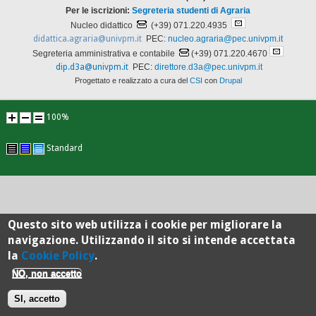
Per le iscrizioni:
Segreteria studenti di Agraria
Nucleo didattico
(+39) 071.220.4935
didattica.agraria@univpm.it
PEC:
nucleo.agraria@pec.univpm.it
Segreteria amministrativa e contabile
(+39) 071.220.4670
dip.d3a@univpm.it
PEC:
direttore.d3a@pec.univpm.it
Progettato e realizzato a cura del
CSI
con
Drupal
100%
Standard
Questo sito web utilizza i cookie per migliorare la
navigazione. Utilizzando il sito si intende accettata
la
Cookie Policy
.
NO, non accetto
SI, accetto