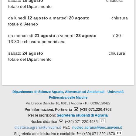
sabato
10
agosto
chiusura
totale del Dipartimento
da lunedì
12
agosto
a martedì
20
agosto
chiusura
totale di Ateneo
da mercoledì
21
agosto
a venerdì
23
agosto
7.30 -
13.30 e chiusura pomeridiana
sabato
24
agosto
chiusura
totale del Dipartimento
Dipartimento di Scienze Agrarie, Alimentari ed Ambientali
-
Università
Politecnica delle Marche
Via Brecce Bianche 10, 60131 Ancona - P.I. 00382520427
Per informazioni: Portineria
(+39)071.220.4703
Per le iscrizioni:
Segreteria studenti di Agraria
Nucleo didattico
(+39) 071.220.4935
didattica.agraria@univpm.it
PEC:
nucleo.agraria@pec.univpm.it
Segreteria amministrativa e contabile
(+39) 071.220.4670