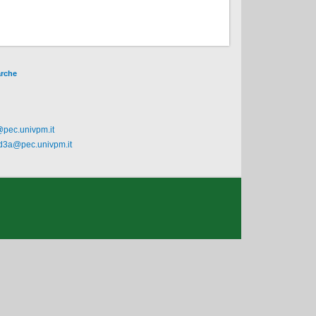
arche
@pec.univpm.it
.d3a@pec.univpm.it