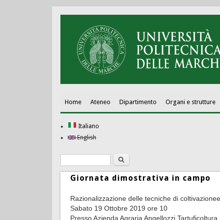
Home
Ateneo
Dipartimento
Organi e strutture
Italiano
English
Ricerca
Form di ricerca
Giornata dimostrativa in campo
Razionalizzazione delle tecniche di coltivazione
Sabato 19 Ottobre 2019 ore 10
Presso Azienda Agraria Angellozzi Tartuficoltura