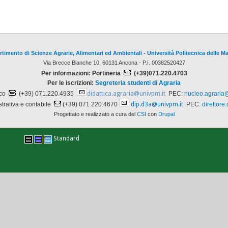
rtimento di Scienze Agrarie, Alimentari ed Ambientali
-
Università Politecnica delle M
Via Brecce Bianche 10, 60131 Ancona - P.I. 00382520427
Per informazioni: Portineria
(+39)071.220.4703
Per le iscrizioni:
Segreteria studenti di Agraria
ico
(+39) 071.220.4935
didattica.agraria@univpm.it
PEC:
nucleo.agraria
trativa e contabile
(+39) 071.220.4670
dip.d3a@univpm.it
PEC:
direttore
Progettato e realizzato a cura del
CSI
con
Drupal
Standard