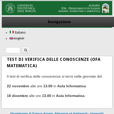
Navigazione
Italiano
English
Ricerca
Form di ricerca
TEST DI VERIFICA DELLE CONOSCENZE (OFA
MATEMATICA)
Il test di verifica delle conoscenze si terrà nelle giornate del:
22 novembre
alle ore
13.00
in
Aula Informatica
18 dicembre
alle ore
13.00
in
Aula Informatica
Dipartimento di Scienze Agrarie, Alimentari ed Ambientali
-
Università