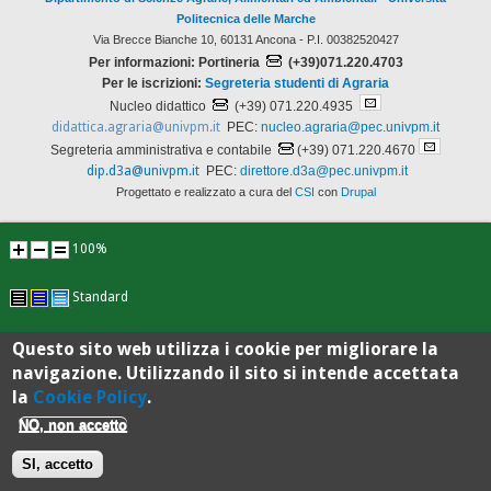
Politecnica delle Marche
Via Brecce Bianche 10, 60131 Ancona - P.I. 00382520427
Per informazioni: Portineria
(+39)071.220.4703
Per le iscrizioni:
Segreteria studenti di Agraria
Nucleo didattico
(+39) 071.220.4935
didattica.agraria@univpm.it
PEC:
nucleo.agraria@pec.univpm.it
Segreteria amministrativa e contabile
(+39) 071.220.4670
dip.d3a@univpm.it
PEC:
direttore.d3a@pec.univpm.it
Progettato e realizzato a cura del
CSI
con
Drupal
100%
Standard
Questo sito web utilizza i cookie per migliorare la
navigazione. Utilizzando il sito si intende accettata
la
Cookie Policy
.
NO, non accetto
SI, accetto