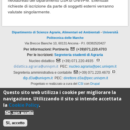
neolaureati del dipartimento D3A di UNIVPM. Eventuali
richieste di iscrizione da parte di soggetti esterni verranno
valutate singolarmente.
Dipartimento di Scienze Agrarie, Alimentari ed Ambientali
-
Università
Politecnica delle Marche
Via Brecce Bianche 10, 60131 Ancona - P.I. 00382520427
Per informazioni: Portineria
(+39)071.220.4703
Per le iscrizioni:
Segreteria studenti di Agraria
Nucleo didattico
(+39) 071.220.4935
didattica.agraria@univpm.it
PEC:
nucleo.agraria@pec.univpm.it
Segreteria amministrativa e contabile
(+39) 071.220.4670
dip.d3a@univpm.it
PEC:
direttore.d3a@pec.univpm.it
Progettato e realizzato a cura del
CSI
con
Drupal
Questo sito web utilizza i cookie per migliorare la
navigazione. Utilizzando il sito si intende accettata
100%
la
Cookie Policy
.
Standard
NO, non accetto
SI, accetto