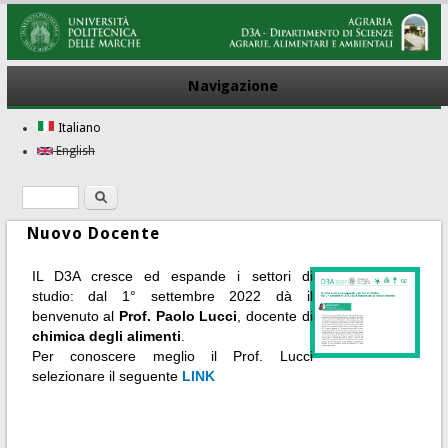
Navigazione
Italiano
English
Ricerca
Form di ricerca
Nuovo Docente
IL D3A cresce ed espande i settori di
studio:
dal 1° settembre 2022 dà il
benvenuto al
Prof. Paolo Lucci
, docente di
chimica degli alimenti
.
Per conoscere meglio il Prof. Lucci
selezionare il seguente
LINK