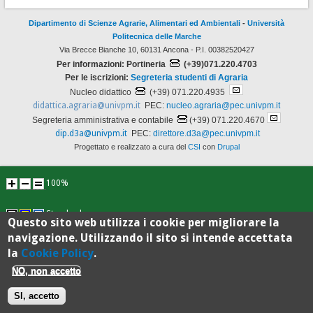
Dipartimento di Scienze Agrarie, Alimentari ed Ambientali
-
Università
Politecnica delle Marche
Via Brecce Bianche 10, 60131 Ancona - P.I. 00382520427
Per informazioni: Portineria
(+39)071.220.4703
Per le iscrizioni:
Segreteria studenti di Agraria
Nucleo didattico
(+39) 071.220.4935
didattica.agraria@univpm.it
PEC:
nucleo.agraria@pec.univpm.it
Segreteria amministrativa e contabile
(+39) 071.220.4670
dip.d3a@univpm.it
PEC:
direttore.d3a@pec.univpm.it
Progettato e realizzato a cura del
CSI
con
Drupal
100%
Standard
Questo sito web utilizza i cookie per migliorare la
navigazione. Utilizzando il sito si intende accettata
la
Cookie Policy
.
NO, non accetto
SI, accetto