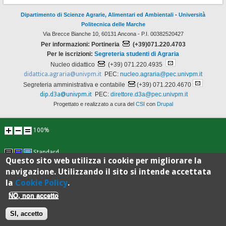
Dipartimento di Scienze Agrarie, Alimentari ed Ambientali
-
Università
Politecnica delle Marche
Via Brecce Bianche 10, 60131 Ancona - P.I. 00382520427
Per informazioni: Portineria
(+39)071.220.4703
Per le iscrizioni:
Segreteria studenti di Agraria
Nucleo didattico
(+39) 071.220.4935
didattica.agraria@univpm.it
PEC:
nucleo.agraria@pec.univpm.it
Segreteria amministrativa e contabile
(+39) 071.220.4670
dip.d3a@univpm.it
PEC:
direttore.d3a@pec.univpm.it
Progettato e realizzato a cura del
CSI
con
Drupal
100%
Standard
Questo sito web utilizza i cookie per migliorare la
navigazione. Utilizzando il sito si intende accettata
la
Cookie Policy
.
NO, non accetto
SI, accetto