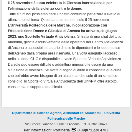
Il
25 novembre è stata celebrata la Giornata Internazionale per
l’eliminazione della violenza contro le donne
.
Tutte e tutti noi possiamo dare il nostro contributo per alzare il livello di
attenzione sul tema. Quotidianamente, non solo il 25 novembre.
L’Università Politecnica delle Marche, in collaborazione con
l’Associazione Donne e Giustizia di Ancona ha attivato, da giugno
2023, uno Sportello Virtuale Antiviolenza.
Si tratta di una chat del tutto
anonima, gestita esclusivamente dalle operatrici del Centro Antiviolenza
di Ancona e accessibile da parte di tutte le dipendenti e le studentesse
dell'Ateneo dalla propria area riservata. Una volta eseguito l'accesso,
nella sezione CUG è disponibile la voce Sportello Virtuale Antiviolenza.
Da sole può essere difficile o addirittura impossibile uscire da una
situazione di violenza. Se avete bisogno di aiuto o conoscete qualcuna
che potrebbe avere bisogno di un aiuto, o anche solo di un semplice
consiglio, lo Sportello Virtuale Antiviolenza dell’UnivPM offre ascolto,
consulenza e supporto qualificato.
Dipartimento di Scienze Agrarie, Alimentari ed Ambientali
-
Università
Politecnica delle Marche
Via Brecce Bianche 10, 60131 Ancona - P.I. 00382520427
Per informazioni: Portineria
(+39)071.220.4703