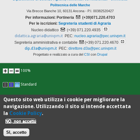
Politecnica delle Marche
Via Brecce Bianche 10, 60131 Ancona - P.I. 00382520427
Per informazioni: Portineria
(+39)071.220.4703
Per le iscrizioni:
Segreteria studenti di Agraria
Nucleo didattico
(+39) 071.220.4935
didattica.agraria@univpm.it
PEC:
nucleo.agraria@pec.univpm.it
Segreteria amministrativa e contabile
(+39) 071.220.4670
dip.d3a@univpm.it
PEC:
direttore.d3a@pec.univpm.it
Progettato e realizzato a cura del
CSI
con
Drupal
100%
Standard
Questo sito web utilizza i cookie per migliorare la
navigazione. Utilizzando il sito si intende accettata
la
Cookie Policy
.
NO, non accetto
SI, accetto