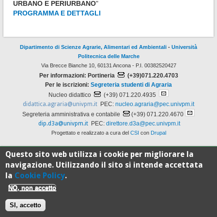
URBANO E PERIURBANO
"
PROGRAMMA E DETTAGLI
Dipartimento di Scienze Agrarie, Alimentari ed Ambientali
-
Università
Politecnica delle Marche
Via Brecce Bianche 10, 60131 Ancona - P.I. 00382520427
Per informazioni: Portineria
(+39)071.220.4703
Per le iscrizioni:
Segreteria studenti di Agraria
Nucleo didattico
(+39) 071.220.4935
didattica.agraria@univpm.it
PEC:
nucleo.agraria@pec.univpm.it
Segreteria amministrativa e contabile
(+39) 071.220.4670
dip.d3a@univpm.it
PEC:
direttore.d3a@pec.univpm.it
Progettato e realizzato a cura del
CSI
con
Drupal
Questo sito web utilizza i cookie per migliorare la
100%
navigazione. Utilizzando il sito si intende accettata
la
Cookie Policy
.
Standard
NO, non accetto
SI, accetto