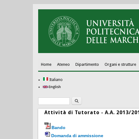
Home
Ateneo
Dipartimento
Organi e strutture
Italiano
English
Ricerca
Form di ricerca
Attività di Tutorato - A.A. 2013/20
Bando
Domanda di ammissione