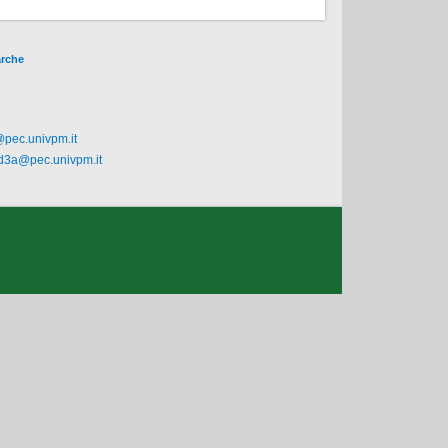
arche
@pec.univpm.it
.d3a@pec.univpm.it