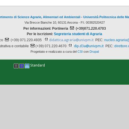
rtimento di Scienze Agrarie, Alimentari ed Ambientali
-
Università Politecnica delle M
Via Brecce Bianche 10, 60131 Ancona - P.I. 00382520427
Per informazioni: Portineria
(+39)071.220.4703
Per le iscrizioni:
Segreteria studenti di Agraria
ico
(+39) 071.220.4935
didattica.agraria@univpm.it
PEC:
nucleo.agraria
trativa e contabile
(+39) 071.220.4670
dip.d3a@univpm.it
PEC:
direttore
Progettato e realizzato a cura del
CSI
con
Drupal
Standard