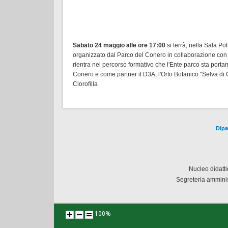
Sabato 24 maggio alle ore 17:00
si terrà, nella Sala Po
organizzato dal Parco del Conero in collaborazione con 
rientra nel percorso formativo che l'Ente parco sta por
Conero e come partner il D3A, l'Orto Botanico "Selva di 
Clorofilla
Dipa
Nucleo didatt
Segreteria amminis
100%