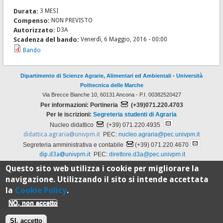
Durata:
3 MESI
Compenso:
NON PREVISTO
Autorizzato:
D3A
Scadenza del bando:
Venerdì, 6 Maggio, 2016 - 00:00
Bando
Dipartimento di Scienze Agrarie, Alimentari ed Ambientali
-
Università
Politecnica delle Marche
Via Brecce Bianche 10, 60131 Ancona - P.I. 00382520427
Per informazioni: Portineria
(+39)071.220.4703
Per le iscrizioni:
Segreteria studenti di Agraria
Nucleo didattico
(+39) 071.220.4935
didattica.agraria@univpm.it
PEC:
nucleo.agraria@pec.univpm.it
Segreteria amministrativa e contabile
(+39) 071.220.4670
dip.d3a@univpm.it
PEC:
direttore.d3a@pec.univpm.it
Progettato e realizzato a cura del
CSI
con
Drupal
Questo sito web utilizza i cookie per migliorare la
navigazione. Utilizzando il sito si intende accettata
la
Cookie Policy
.
100%
NO, non accetto
Standard
SI, accetto