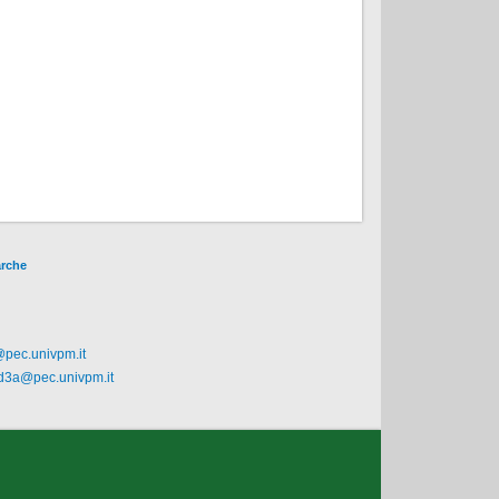
arche
@pec.univpm.it
.d3a@pec.univpm.it