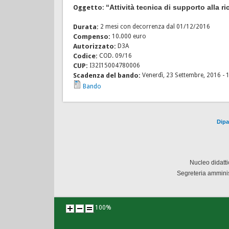
“Attività tecnica di supporto alla ri
Oggetto:
Durata:
2 mesi con decorrenza dal 01/12/2016
Compenso:
10.000 euro
Autorizzato:
D3A
Codice:
COD. 09/16
CUP:
I32I15004780006
Scadenza del bando:
Venerdì, 23 Settembre, 2016 - 
Bando
Dipa
Nucleo didatt
Segreteria amminis
100%