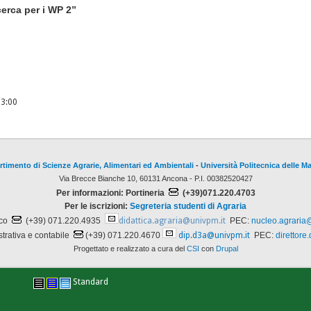
cerca per i WP 2”
13:00
rtimento di Scienze Agrarie, Alimentari ed Ambientali
-
Università Politecnica delle M
Via Brecce Bianche 10, 60131 Ancona - P.I. 00382520427
Per informazioni: Portineria
(+39)071.220.4703
Per le iscrizioni:
Segreteria studenti di Agraria
ico
(+39) 071.220.4935
didattica.agraria@univpm.it
PEC:
nucleo.agraria
trativa e contabile
(+39) 071.220.4670
dip.d3a@univpm.it
PEC:
direttore
Progettato e realizzato a cura del
CSI
con
Drupal
Standard