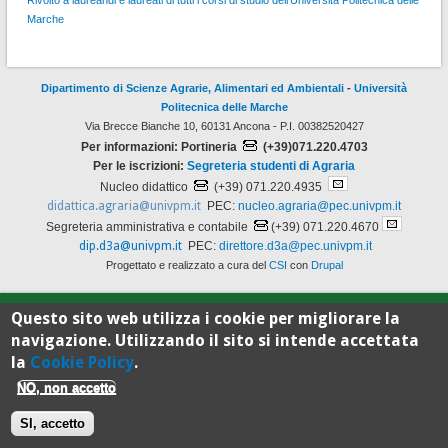
Marche
Dipartimento di Scienze Agrarie, Alimentari ed Ambientali
-
Università
Politecnica delle Marche
Via Brecce Bianche 10, 60131 Ancona - P.I. 00382520427
Per informazioni: Portineria
(+39)071.220.4703
Per le iscrizioni:
Segreteria studenti di Agraria
Nucleo didattico
(+39) 071.220.4935
didattica.agraria@univpm.it
PEC:
nucleo.agraria@pec.univpm.it
Segreteria amministrativa e contabile
(+39) 071.220.4670
dip.d3a@univpm.it
PEC:
direttore.d3a@pec.univpm.it
Progettato e realizzato a cura del
CSI
con
Drupal
Questo sito web utilizza i cookie per migliorare la
100%
navigazione. Utilizzando il sito si intende accettata
la
Cookie Policy
.
Standard
NO, non accetto
SI, accetto