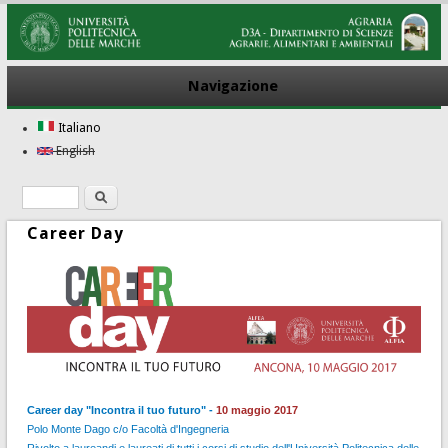
Navigazione
Italiano
English
Ricerca
Form di ricerca
Career Day
Career day "Incontra il tuo futuro" -
10 maggio 2017
Polo Monte Dago c/o Facoltà d'Ingegneria
Rivolto a laureandi e laureati di tutti i corsi di studio dell'Università Politecnica delle