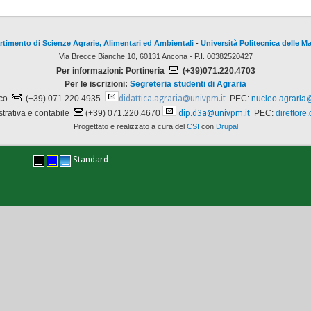
rtimento di Scienze Agrarie, Alimentari ed Ambientali
-
Università Politecnica delle M
Via Brecce Bianche 10, 60131 Ancona - P.I. 00382520427
Per informazioni: Portineria
(+39)071.220.4703
Per le iscrizioni:
Segreteria studenti di Agraria
ico
(+39) 071.220.4935
didattica.agraria@univpm.it
PEC:
nucleo.agraria
trativa e contabile
(+39) 071.220.4670
dip.d3a@univpm.it
PEC:
direttore
Progettato e realizzato a cura del
CSI
con
Drupal
Standard