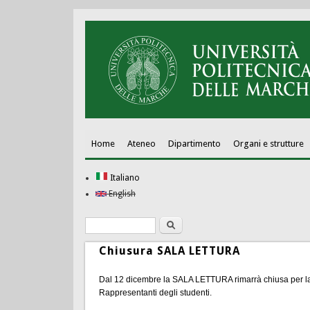
Home
Ateneo
Dipartimento
Organi e strutture
Italiano
English
Ricerca
Form di ricerca
Chiusura SALA LETTURA
Dal 12 dicembre la SALA LETTURA rimarrà chiusa per lavo
Rappresentanti degli studenti.