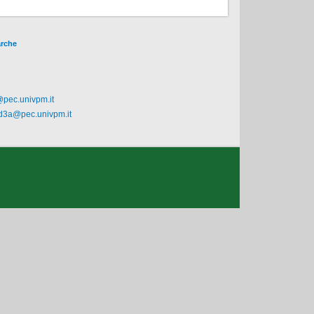
arche
@pec.univpm.it
.d3a@pec.univpm.it