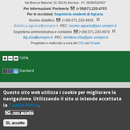
Via Brecce Bianche 10, 60131 Ancona - P.I. 00382520427
Per informazioni: Portineria
(+39)071.220.4703
Per le iscrizioni:
Segreteria studenti di Agraria
Nucleo didattico
(+39) 071.220.4935
didattica.agraria@univpm.it
PEC:
nucleo.agraria@pec.univpm.it
Segreteria amministrativa e contabile
(+39) 071.220.4670
dip.d3a@univpm.it
PEC:
direttore.d3a@pec.univpm.it
Progettato e realizzato a cura del
CSI
con
Drupal
100%
Standard
Questo sito web utilizza i cookie per migliorare la
navigazione. Utilizzando il sito si intende accettata
la
Cookie Policy
.
NO, non accetto
SI, accetto