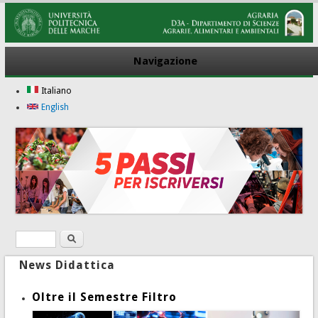
Navigazione
Italiano
English
Ricerca
Form di ricerca
News Didattica
Oltre il Semestre Filtro