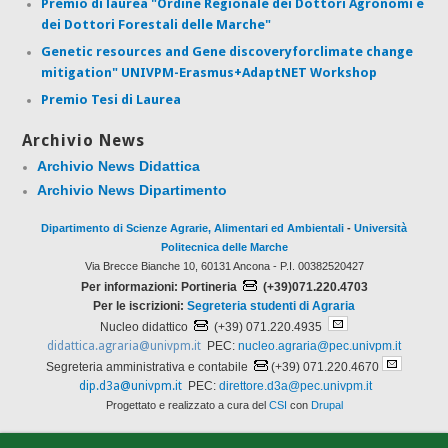
Premio di laurea "Ordine Regionale dei Dottori Agronomi e
dei Dottori Forestali delle Marche"
Genetic resources and Gene discoveryforclimate change
mitigation" UNIVPM-Erasmus+AdaptNET Workshop
Premio Tesi di Laurea
Archivio News
Archivio News Didattica
Archivio News Dipartimento
Dipartimento di Scienze Agrarie, Alimentari ed Ambientali
-
Università
Politecnica delle Marche
Via Brecce Bianche 10, 60131 Ancona - P.I. 00382520427
Per informazioni: Portineria
(+39)071.220.4703
Per le iscrizioni:
Segreteria studenti di Agraria
Nucleo didattico
(+39) 071.220.4935
didattica.agraria@univpm.it
PEC:
nucleo.agraria@pec.univpm.it
Segreteria amministrativa e contabile
(+39) 071.220.4670
dip.d3a@univpm.it
PEC:
direttore.d3a@pec.univpm.it
Progettato e realizzato a cura del
CSI
con
Drupal